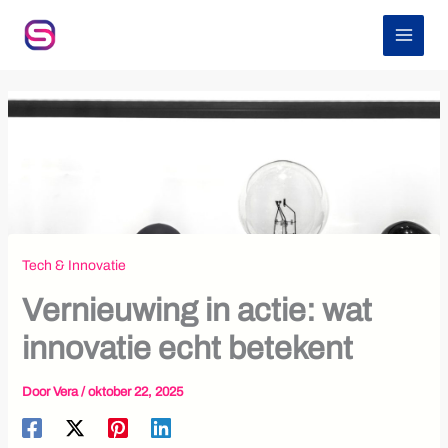
Z
Ga
o
naar
e
de
k
inhoud
e
n
Tech & Innovatie
Vernieuwing in actie: wat
innovatie echt betekent
Door
Vera
/
oktober 22, 2025