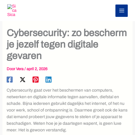
Z
Ga
o
naar
e
de
Tech & Innovatie
k
inhoud
e
Cybersecurity: zo bescherm
n
je jezelf tegen digitale
gevaren
Door
Vera
/
april 2, 2026
Cybersecurity gaat over het beschermen van computers,
netwerken en digitale informatie tegen aanvallen, diefstal en
schade. Bijna iedereen gebruikt dagelijks het internet, of het nu
voor werk, school of ontspanning is. Daarmee groeit ook de kans
dat iemand probeert jouw gegevens te stelen of je apparaat te
beschadigen. Weten hoe je je daartegen wapent, is geen luxe
meer. Het is gewoon verstandig.