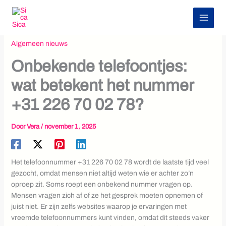
Z
Ga
o
naar
e
de
k
inhoud
Algemeen nieuws
e
n
Onbekende telefoontjes:
wat betekent het nummer
+31 226 70 02 78?
Door
Vera
/
november 1, 2025
Het telefoonnummer +31 226 70 02 78 wordt de laatste tijd veel
gezocht, omdat mensen niet altijd weten wie er achter zo’n
oproep zit. Soms roept een onbekend nummer vragen op.
Mensen vragen zich af of ze het gesprek moeten opnemen of
juist niet. Er zijn zelfs websites waarop je ervaringen met
vreemde telefoonnummers kunt vinden, omdat dit steeds vaker