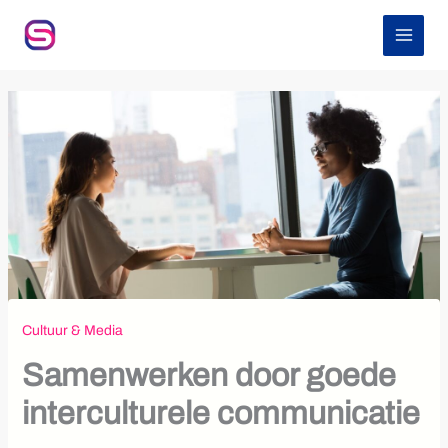
Z
Ga
o
naar
e
de
k
inhoud
e
n
Cultuur & Media
Samenwerken door goede
interculturele communicatie