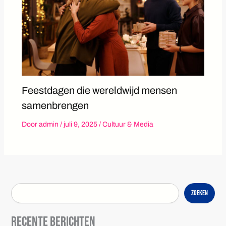
Feestdagen die wereldwijd mensen
samenbrengen
Door
admin
/
juli 9, 2025
/
Cultuur & Media
Zoeken
Recente berichten