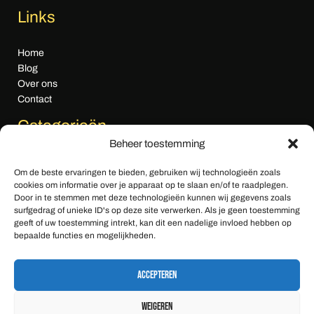
Links
Home
Blog
Over ons
Contact
Categorieën
Beheer toestemming
Algemeen nieuws
Om de beste ervaringen te bieden, gebruiken wij technologieën zoals
Cultuur & Media
cookies om informatie over je apparaat op te slaan en/of te raadplegen.
Economie
Door in te stemmen met deze technologieën kunnen wij gegevens zoals
Gezondheid & Zorg
surfgedrag of unieke ID's op deze site verwerken. Als je geen toestemming
geeft of uw toestemming intrekt, kan dit een nadelige invloed hebben op
Klimaat & Milieu
bepaalde functies en mogelijkheden.
Sport
Tech & Innovatie
Accepteren
Weigeren