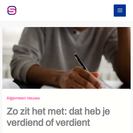
Z
Ga
o
naar
e
de
k
inhoud
e
n
Algemeen nieuws
Zo zit het met: dat heb je
verdiend of verdient