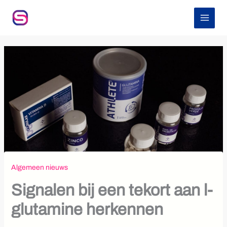
Z
Ga
o
naar
e
de
k
inhoud
e
n
Algemeen nieuws
Signalen bij een tekort aan l-
glutamine herkennen