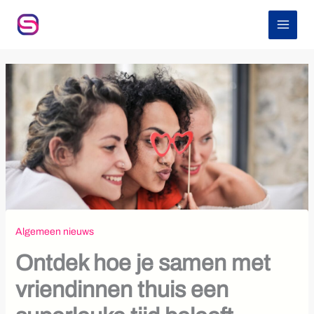
Z
Ga
o
naar
e
de
k
inhoud
e
n
Algemeen nieuws
Ontdek hoe je samen met
vriendinnen thuis een