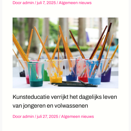
Door
admin
/
juli 7, 2025
/
Algemeen nieuws
Kunsteducatie verrijkt het dagelijks leven
van jongeren en volwassenen
Door
admin
/
juli 27, 2025
/
Algemeen nieuws