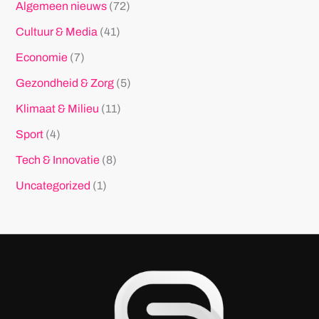
Algemeen nieuws
(72)
Cultuur & Media
(41)
Economie
(7)
Gezondheid & Zorg
(5)
Klimaat & Milieu
(11)
Sport
(4)
Tech & Innovatie
(8)
Uncategorized
(1)