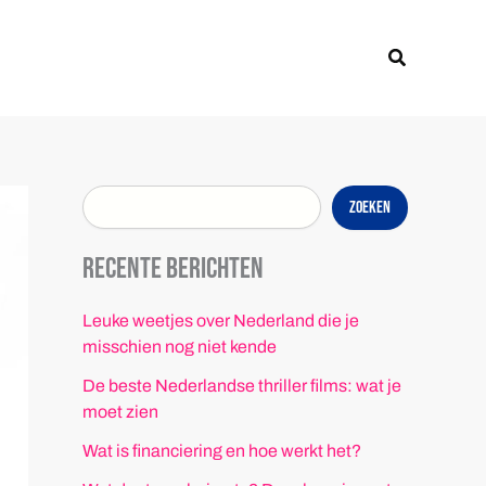
Z
o
Zoeken
e
k
e
n
Zoeken
Recente berichten
Leuke weetjes over Nederland die je
misschien nog niet kende
De beste Nederlandse thriller films: wat je
moet zien
Wat is financiering en hoe werkt het?