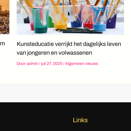
am
Kunsteducatie verrijkt het dagelijks leven
van jongeren en volwassenen
Door
admin
/
juli 27, 2025
/
Algemeen nieuws
Links