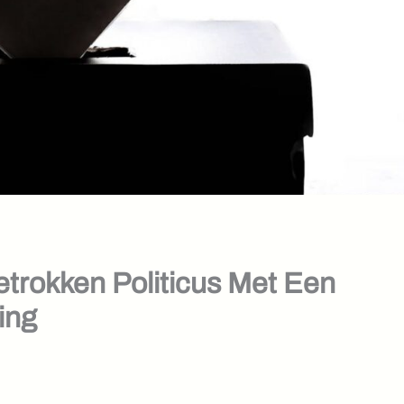
etrokken Politicus Met Een
ing