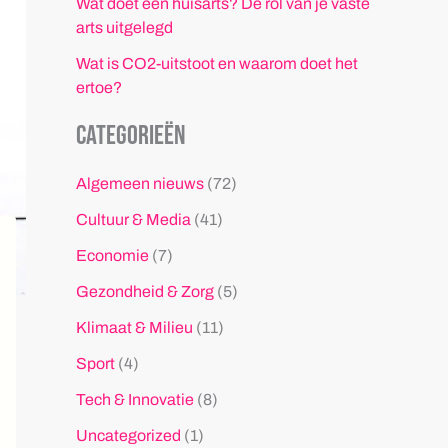
Wat doet een huisarts? De rol van je vaste
arts uitgelegd
Wat is CO2-uitstoot en waarom doet het
ertoe?
Categorieën
Algemeen nieuws
(72)
Cultuur & Media
(41)
Economie
(7)
Gezondheid & Zorg
(5)
Klimaat & Milieu
(11)
Sport
(4)
Tech & Innovatie
(8)
Uncategorized
(1)