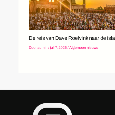
De reis van Dave Roelvink naar de isl
Door
admin
/
juli 7, 2025
/
Algemeen nieuws