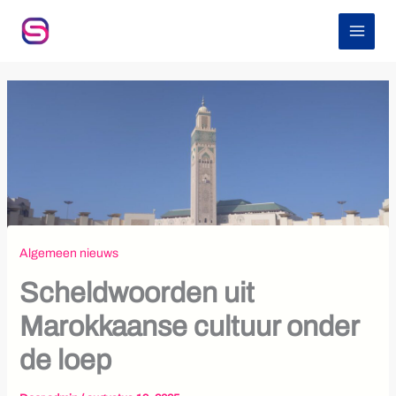
Z
Ga
o
naar
e
de
k
inhoud
e
n
Algemeen nieuws
Scheldwoorden uit
Marokkaanse cultuur onder
de loep