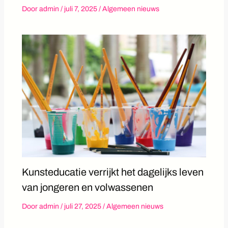
Door
admin
/
juli 7, 2025
/
Algemeen nieuws
Kunsteducatie verrijkt het dagelijks leven
van jongeren en volwassenen
Door
admin
/
juli 27, 2025
/
Algemeen nieuws