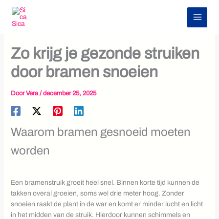
Z
Ga
o
naar
e
de
Klimaat & Milieu
k
inhoud
e
Zo krijg je gezonde struiken
n
door bramen snoeien
Door
Vera
/
december 25, 2025
Waarom bramen gesnoeid moeten
worden
Een bramenstruik groeit heel snel. Binnen korte tijd kunnen de
takken overal groeien, soms wel drie meter hoog. Zonder
snoeien raakt de plant in de war en komt er minder lucht en licht
in het midden van de struik. Hierdoor kunnen schimmels en