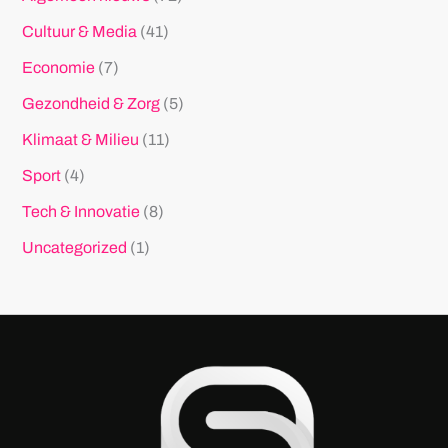
Cultuur & Media
(41)
Economie
(7)
Gezondheid & Zorg
(5)
Klimaat & Milieu
(11)
Sport
(4)
Tech & Innovatie
(8)
Uncategorized
(1)