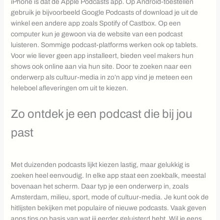
iPhone is dat de Apple Podcasts app. Op Android-toestellen
gebruik je bijvoorbeeld Google Podcasts of download je uit de
winkel een andere app zoals Spotify of Castbox. Op een
computer kun je gewoon via de website van een podcast
luisteren. Sommige podcast-platforms werken ook op tablets.
Voor wie liever geen app installeert, bieden veel makers hun
shows ook online aan via hun site. Door te zoeken naar een
onderwerp als cultuur-media in zo’n app vind je meteen een
heleboel afleveringen om uit te kiezen.
Zo ontdek je een podcast die bij jou
past
Met duizenden podcasts lijkt kiezen lastig, maar gelukkig is
zoeken heel eenvoudig. In elke app staat een zoekbalk, meestal
bovenaan het scherm. Daar typ je een onderwerp in, zoals
Amsterdam, milieu, sport, mode of cultuur-media. Je kunt ook de
hitlijsten bekijken met populaire of nieuwe podcasts. Vaak geven
apps tips op basis van wat jij eerder geluisterd hebt. Wil je eens