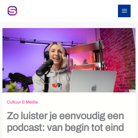
Z
Ga
o
naar
e
de
k
inhoud
e
n
Cultuur & Media
Zo luister je eenvoudig een
podcast: van begin tot eind