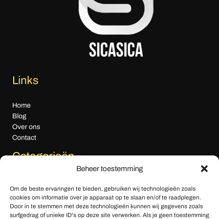
Links
Home
Blog
Over ons
Contact
Categorieën
Beheer toestemming
Algemeen nieuws
Om de beste ervaringen te bieden, gebruiken wij technologieën zoals
Cultuur & Media
cookies om informatie over je apparaat op te slaan en/of te raadplegen.
Economie
Door in te stemmen met deze technologieën kunnen wij gegevens zoals
Gezondheid & Zorg
surfgedrag of unieke ID's op deze site verwerken. Als je geen toestemming