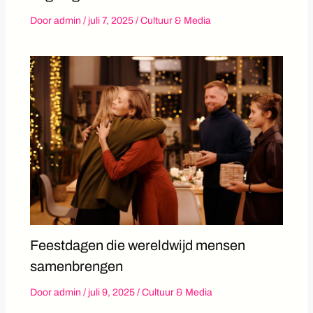
Door
admin
/
juli 7, 2025
/
Cultuur & Media
Feestdagen die wereldwijd mensen
samenbrengen
Door
admin
/
juli 9, 2025
/
Cultuur & Media