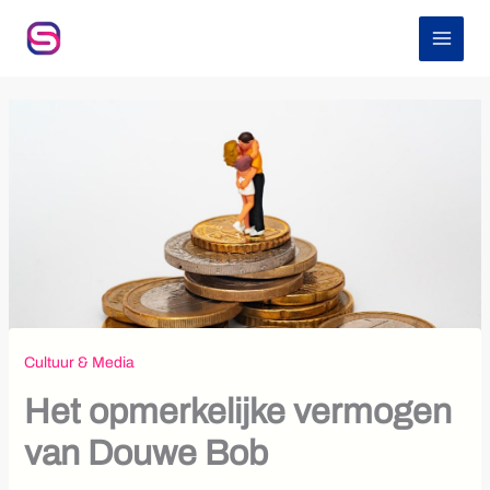
Z
Ga
o
naar
e
de
k
inhoud
e
n
Cultuur & Media
Het opmerkelijke vermogen
van Douwe Bob