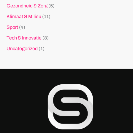
Gezondheid & Zorg
(5)
Klimaat & Milieu
(11)
Sport
(4)
Tech & Innovatie
(8)
Uncategorized
(1)