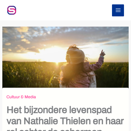
Z
Ga
o
naar
e
de
k
inhoud
e
n
Cultuur & Media
Het bijzondere levenspad
van Nathalie Thielen en haar