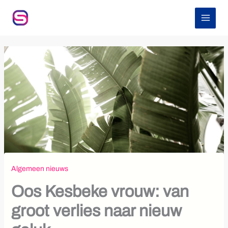
Z
Ga
o
naar
e
de
k
inhoud
e
n
Algemeen nieuws
Oos Kesbeke vrouw: van
groot verlies naar nieuw