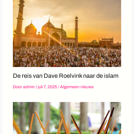
De reis van Dave Roelvink naar de islam
Door
admin
/
juli 7, 2025
/
Algemeen nieuws