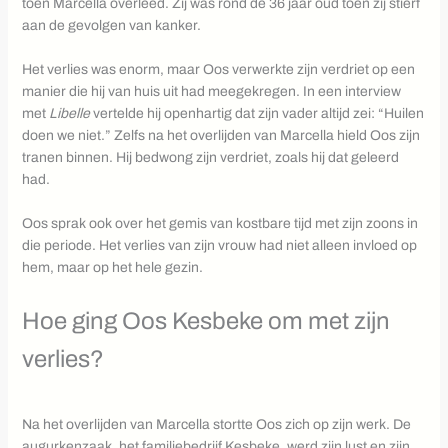
toen Marcella overleed. Zij was rond de 36 jaar oud toen zij stierf
aan de gevolgen van kanker.
Het verlies was enorm, maar Oos verwerkte zijn verdriet op een
manier die hij van huis uit had meegekregen. In een interview
met
Libelle
vertelde hij openhartig dat zijn vader altijd zei: “Huilen
doen we niet.” Zelfs na het overlijden van Marcella hield Oos zijn
tranen binnen. Hij bedwong zijn verdriet, zoals hij dat geleerd
had.
Oos sprak ook over het gemis van kostbare tijd met zijn zoons in
die periode. Het verlies van zijn vrouw had niet alleen invloed op
hem, maar op het hele gezin.
Hoe ging Oos Kesbeke om met zijn
verlies?
Na het overlijden van Marcella stortte Oos zich op zijn werk. De
augurkenzaak, het familiebedrijf Kesbeke, werd zijn lust en zijn