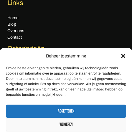
Links
Home
Blog
Over ons
Contact
Categorieën
Beheer toestemming
Algemeen nieuws
Om de beste ervaringen te bieden, gebruiken wij technologieën zoals
Cultuur & Media
cookies om informatie over je apparaat op te slaan en/of te raadplegen.
Economie
Door in te stemmen met deze technologieën kunnen wij gegevens zoals
Gezondheid & Zorg
surfgedrag of unieke ID's op deze site verwerken. Als je geen toestemming
geeft of uw toestemming intrekt, kan dit een nadelige invloed hebben op
Klimaat & Milieu
bepaalde functies en mogelijkheden.
Sport
Tech & Innovatie
Accepteren
Weigeren