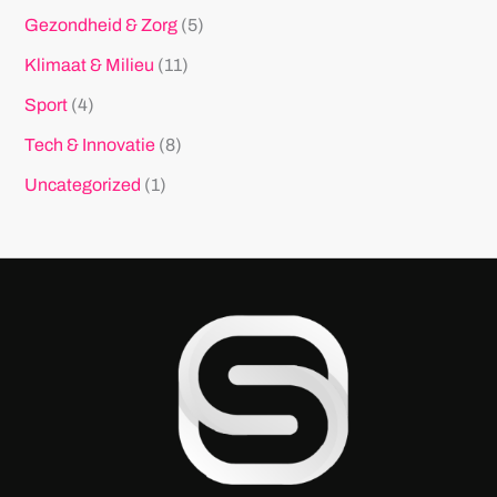
Gezondheid & Zorg
(5)
Klimaat & Milieu
(11)
Sport
(4)
Tech & Innovatie
(8)
Uncategorized
(1)