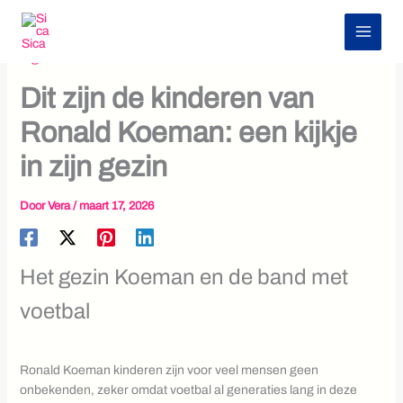
Z
Ga
o
naar
e
de
Algemeen nieuws
k
inhoud
e
Dit zijn de kinderen van
n
Ronald Koeman: een kijkje
in zijn gezin
Door
Vera
/
maart 17, 2026
Het gezin Koeman en de band met
voetbal
Ronald Koeman kinderen zijn voor veel mensen geen
onbekenden, zeker omdat voetbal al generaties lang in deze