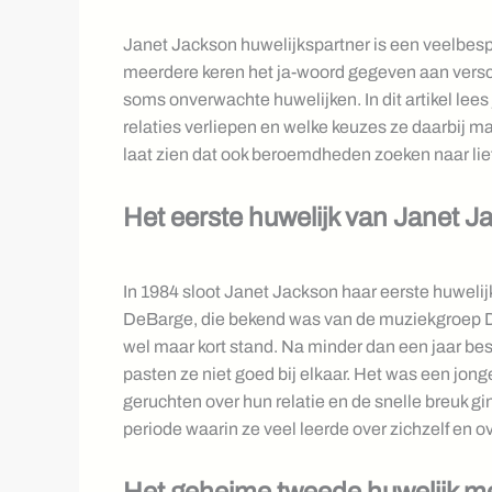
Janet Jackson huwelijkspartner is een veelbesp
meerdere keren het ja-woord gegeven aan vers
soms onverwachte huwelijken. In dit artikel le
relaties verliepen en welke keuzes ze daarbij m
laat zien dat ook beroemdheden zoeken naar lie
Het eerste huwelijk van Janet
In 1984 sloot Janet Jackson haar eerste huweli
DeBarge, die bekend was van de muziekgroep DeB
wel maar kort stand. Na minder dan een jaar be
pasten ze niet goed bij elkaar. Het was een jonge 
geruchten over hun relatie en de snelle breuk gi
periode waarin ze veel leerde over zichzelf en ov
Het geheime tweede huwelijk me