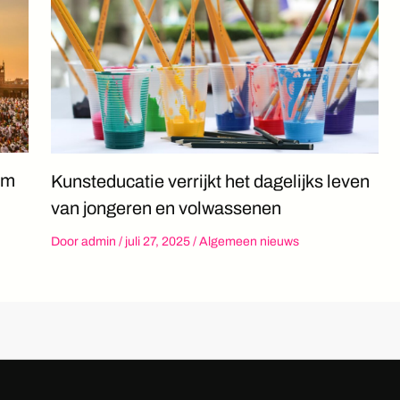
am
Kunsteducatie verrijkt het dagelijks leven
van jongeren en volwassenen
Door
admin
/
juli 27, 2025
/
Algemeen nieuws