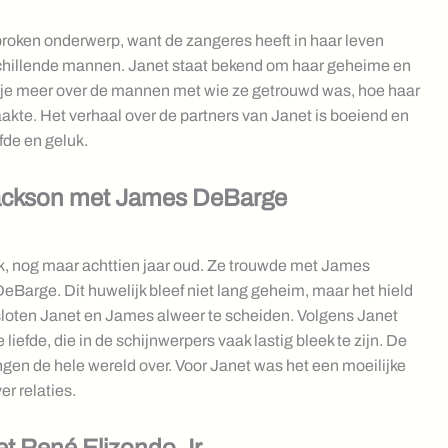
roken onderwerp, want de zangeres heeft in haar leven
chillende mannen. Janet staat bekend om haar geheime en
es je meer over de mannen met wie ze getrouwd was, hoe haar
aakte. Het verhaal over de partners van Janet is boeiend en
fde en geluk.
 Jackson met James DeBarge
jk, nog maar achttien jaar oud. Ze trouwde met James
arge. Dit huwelijk bleef niet lang geheim, maar het hield
sloten Janet en James alweer te scheiden. Volgens Janet
liefde, die in de schijnwerpers vaak lastig bleek te zijn. De
ngen de hele wereld over. Voor Janet was het een moeilijke
er relaties.
t René Elizondo Jr.