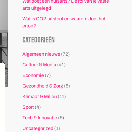
Wat doet een huisarts? De rol van je vaste
arts uitgelegd
Wat is CO2-uitstoot en waarom doet het
ertoe?
Categorieën
Algemeen nieuws
(72)
Cultuur & Media
(41)
Economie
(7)
Gezondheid & Zorg
(5)
Klimaat & Milieu
(11)
Sport
(4)
Tech & Innovatie
(8)
Uncategorized
(1)