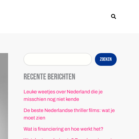
Z
o
Zoeken
e
k
e
n
Zoeken
Recente berichten
Leuke weetjes over Nederland die je
misschien nog niet kende
De beste Nederlandse thriller films: wat je
moet zien
Wat is financiering en hoe werkt het?