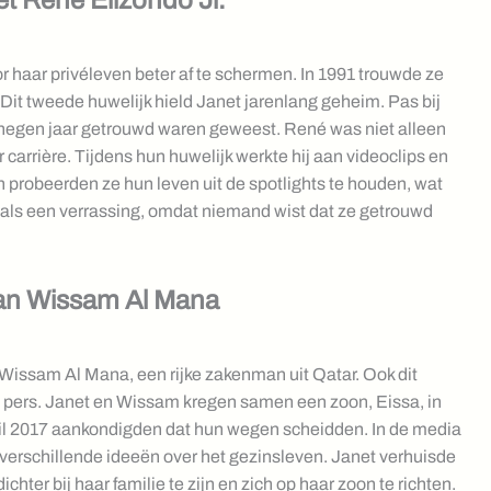
r haar privéleven beter af te schermen. In 1991 trouwde ze
 Dit tweede huwelijk hield Janet jarenlang geheim. Pas bij
 negen jaar getrouwd waren geweest. René was niet alleen
r carrière. Tijdens hun huwelijk werkte hij aan videoclips en
 probeerden ze hun leven uit de spotlights te houden, wat
 als een verrassing, omdat niemand wist dat ze getrouwd
man Wissam Al Mana
 Wissam Al Mana, een rijke zakenman uit Qatar. Ook dit
 de pers. Janet en Wissam kregen samen een zoon, Eissa, in
pril 2017 aankondigden dat hun wegen scheidden. In de media
 verschillende ideeën over het gezinsleven. Janet verhuisde
hter bij haar familie te zijn en zich op haar zoon te richten.