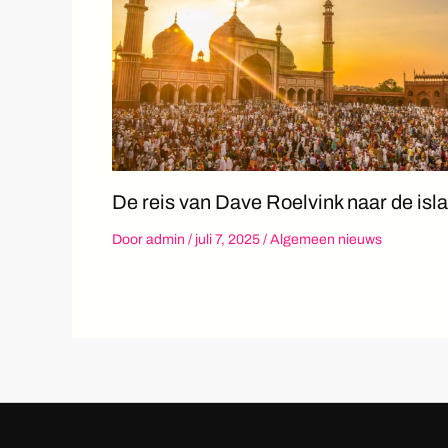
De reis van Dave Roelvink naar de isl
Door
admin
/
juli 7, 2025
/
Algemeen nieuws