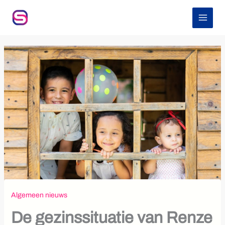
Z
Ga
o
naar
e
de
k
inhoud
e
n
Algemeen nieuws
De gezinssituatie van Renze