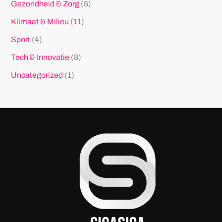
Gezondheid & Zorg
(5)
Klimaat & Milieu
(11)
Sport
(4)
Tech & Innovatie
(8)
Uncategorized
(1)