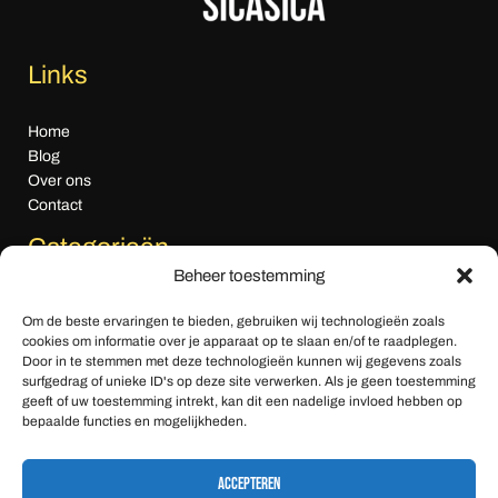
Links
Home
Blog
Over ons
Contact
Categorieën
Beheer toestemming
Algemeen nieuws
Om de beste ervaringen te bieden, gebruiken wij technologieën zoals
Cultuur & Media
cookies om informatie over je apparaat op te slaan en/of te raadplegen.
Economie
Door in te stemmen met deze technologieën kunnen wij gegevens zoals
Gezondheid & Zorg
surfgedrag of unieke ID's op deze site verwerken. Als je geen toestemming
geeft of uw toestemming intrekt, kan dit een nadelige invloed hebben op
Klimaat & Milieu
bepaalde functies en mogelijkheden.
Sport
Tech & Innovatie
Accepteren