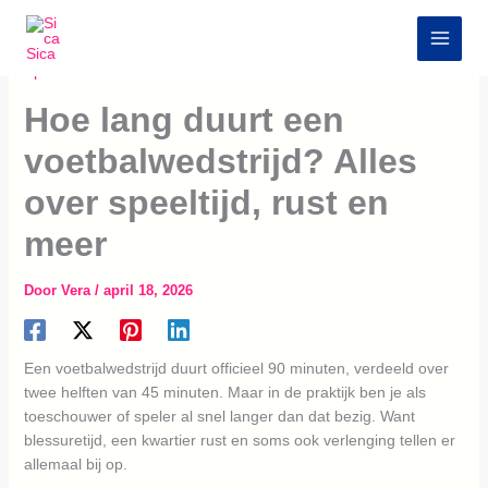
Z
Ga
o
naar
e
de
Sport
k
inhoud
e
Hoe lang duurt een
n
voetbalwedstrijd? Alles
over speeltijd, rust en
meer
Door
Vera
/
april 18, 2026
Een voetbalwedstrijd duurt officieel 90 minuten, verdeeld over
twee helften van 45 minuten. Maar in de praktijk ben je als
toeschouwer of speler al snel langer dan dat bezig. Want
blessuretijd, een kwartier rust en soms ook verlenging tellen er
allemaal bij op.